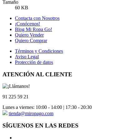
Tamaño
60 KB
Contacta con Nosotros
¡Conócenos!
Blog Mi Ropa Go!
Quiero Vender
Quiero Comprar
Términos y Condiciones
Aviso Legal
Protección de datos
ATENCIÓN AL CLIENTE
91 225 59 21
Lunes a viernes: 10:00 - 14:00 | 17:30 - 20:30
tienda@miropago.com
SÍGUENOS EN LAS REDES