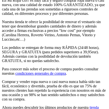
En Mi Ropa Go!! es muy fácil y seguro comprar ropa nueva o casi
nueva, con una calidad de estado 100% GARANTIZADO, ya que
cada una de las prendas son sometidas a rigurosos controles de
calidad, en diferentes procesos y por diferentes personas.
Nuestra tienda te ofrece la posibilidad de renovar el vestuario sin
tener que desembolsar grandes cantidades de dinero y además
acceder a firmas exclusivas a precios “low cost” por ejemplo
(Carolina Herrera, Roverto Verino, Antonio Pernas, Vitorio y
Luccino,etc…)
Los pedidos se entregan de forma muy RÁPIDA (24/48 horas),
SEGURA y GRATUITA (para pedidos superiores a 39,95eur).
Además cuentas con la posibilidad de devolución también
GRATUITA, si no quedas satisfecho.
Para conocer más sobre el proceso de compra puedes consultar
nuestras
condiciones generales de compra
.
Comprar y vender ropa nueva o casi nueva nunca había sido tan
fácil, económico y divertido, prueba de ello es que un 75% de
nuestros clientes han repetido la experiencia con nosotros en más de
una ocasión y un 98% se han sentido satisfechos o muy satisfechos
con su compra.
Ahora puedes descubrir los últimos productos de nuestra
tienda