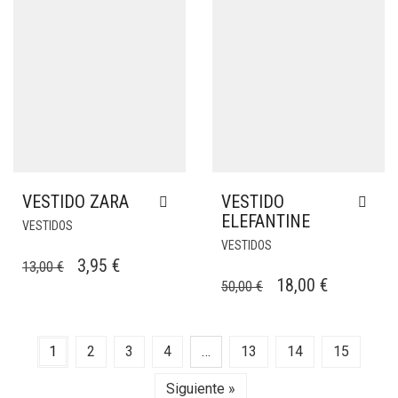
100,00 €.
30,00 €.
VESTIDO ZARA
VESTIDO
ELEFANTINE
VESTIDOS
VESTIDOS
EL
EL
3,95
€
13,00
€
EL
EL
18,00
€
50,00
€
PRECIO
PRECIO
PRECIO
PRECIO
ORIGINAL
ACTUAL
ORIGINAL
ACTUAL
ERA:
ES:
1
2
3
4
…
13
14
15
ERA:
ES:
13,00 €.
3,95 €.
50,00 €.
18,00 €.
Siguiente »