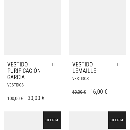
VESTIDO
VESTIDO
PURIFICACIÓN
LEMAILLE
GARCIA
VESTIDOS
VESTIDOS
EL
EL
16,00
€
53,00
€
EL
EL
30,00
€
100,00
€
PRECIO
PRECIO
PRECIO
PRECIO
ORIGINAL
ACTUAL
ORIGINAL
ACTUAL
ERA:
ES:
¡OFERTA!
¡OFERTA!
ERA:
ES:
53,00 €.
16,00 €.