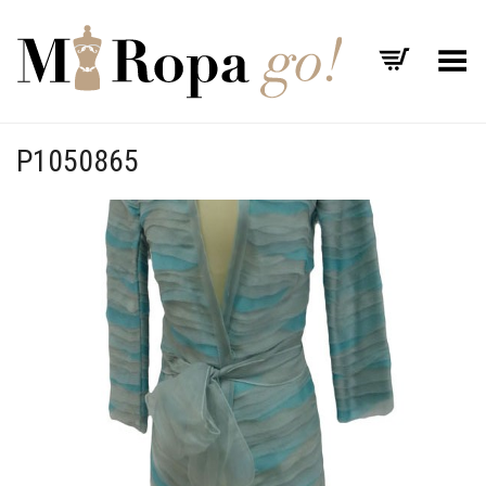
Menú
P1050865