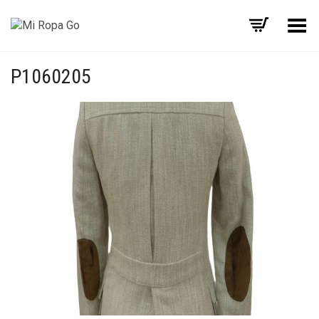
Menú
P1060205