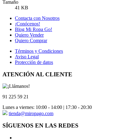
Tamaño
41 KB
Contacta con Nosotros
¡Conócenos!
Blog Mi Ropa Go!
Quiero Vender
Quiero Comprar
Términos y Condiciones
Aviso Legal
Protección de datos
ATENCIÓN AL CLIENTE
91 225 59 21
Lunes a viernes: 10:00 - 14:00 | 17:30 - 20:30
tienda@miropago.com
SÍGUENOS EN LAS REDES