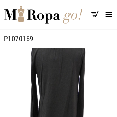
Menú
P1070169