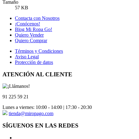
Tamaño
57 KB
Contacta con Nosotros
¡Conócenos!
Blog Mi Ropa Go!
Quiero Vender
Quiero Comprar
Términos y Condiciones
Aviso Legal
Protección de datos
ATENCIÓN AL CLIENTE
91 225 59 21
Lunes a viernes: 10:00 - 14:00 | 17:30 - 20:30
tienda@miropago.com
SÍGUENOS EN LAS REDES