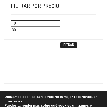
FILTRAR POR PRECIO
Precio
Precio
mínimo
máximo
FILTRAR
Copyright © 2024 - Aurum
Utilizamos cookies para ofrecerte la mejor experiencia en
nuestra web.
Puedes aprender más sobre qué cookies utilizamos o