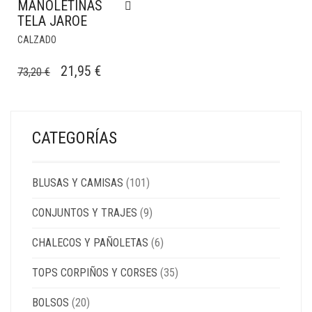
MANOLETINAS
TELA JAROE
CALZADO
EL
EL
21,95
€
73,20
€
PRECIO
PRECIO
ORIGINAL
ACTUAL
ERA:
ES:
CATEGORÍAS
73,20 €.
21,95 €.
BLUSAS Y CAMISAS
(101)
CONJUNTOS Y TRAJES
(9)
CHALECOS Y PAÑOLETAS
(6)
TOPS CORPIÑOS Y CORSES
(35)
BOLSOS
(20)