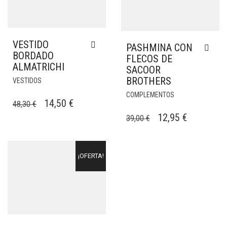
VESTIDO
PASHMINA CON
BORDADO
FLECOS DE
ALMATRICHI
SACOOR
BROTHERS
VESTIDOS
COMPLEMENTOS
EL
EL
14,50
€
48,30
€
EL
EL
PRECIO
PRECIO
12,95
€
39,00
€
PRECIO
PRECIO
ORIGINAL
ACTUAL
ORIGINAL
ACTUAL
ERA:
ES:
¡OFERTA!
ERA:
ES:
48,30 €.
14,50 €.
39,00 €.
12,95 €.