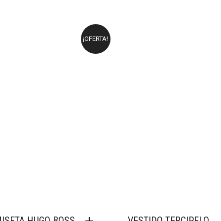
ORIGINAL
ACTUAL
ORIGINAL
ACTUAL
ERA:
ES:
ERA:
ES:
69,90 €.
18,90 €.
55,00 €.
16,50 €.
¡OFERTA!
ISETA HUGO BOSS
VESTIDO TERCIPELO