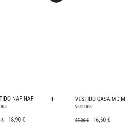
TIDO NAF NAF
VESTIDO GASA MD’M
IDOS
VESTIDOS
EL
EL
EL
EL
18,90
€
16,50
€
0
€
55,00
€
PRECIO
PRECIO
PRECIO
PRECIO