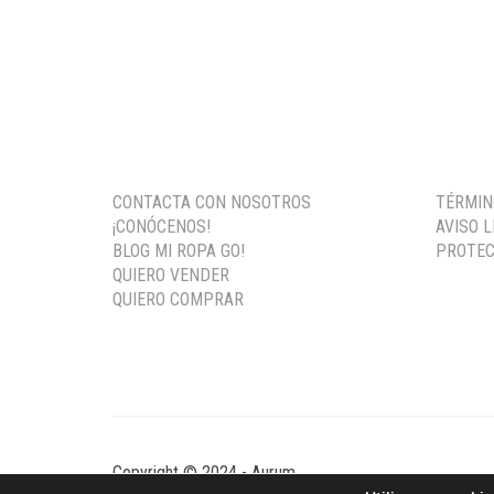
CONTACTA CON NOSOTROS
TÉRMIN
¡CONÓCENOS!
AVISO 
BLOG MI ROPA GO!
PROTEC
QUIERO VENDER
QUIERO COMPRAR
Copyright © 2024 - Aurum