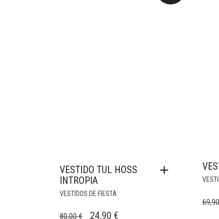
VES
VESTIDO TUL HOSS
INTROPIA
VEST
VESTIDOS DE FIESTA
69,9
EL
EL
24,90
€
80,00
€