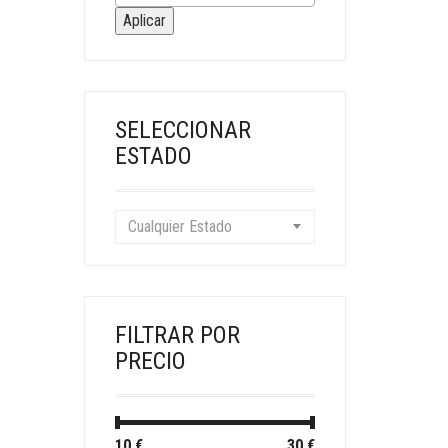
Aplicar
SELECCIONAR
ESTADO
Cualquier Estado
FILTRAR POR
PRECIO
Precio
Precio
10 €
Precio:
—
30 €