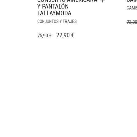
Y PANTALÓN
CAMI
TALLAYMODA
CONJUNTOS Y TRAJES
73,3
EL
EL
22,90
€
75,90
€
PRECIO
PRECIO
ORIGINAL
ACTUAL
ERA:
ES:
75,90 €.
22,90 €.