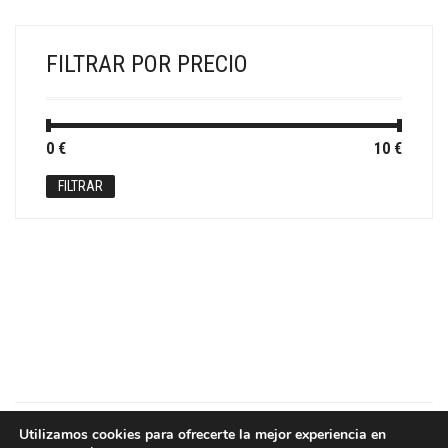
FILTRAR POR PRECIO
Precio
Precio
0 €
Precio:
—
10 €
mínimo
máximo
FILTRAR
Utilizamos cookies para ofrecerte la mejor experiencia en