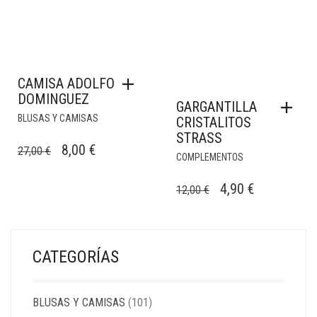
CAMISA ADOLFO
DOMINGUEZ
GARGANTILLA
BLUSAS Y CAMISAS
CRISTALITOS
STRASS
EL
EL
8,00
€
27,00
€
COMPLEMENTOS
PRECIO
PRECIO
EL
EL
4,90
€
ORIGINAL
ACTUAL
12,00
€
PRECIO
PRECIO
ERA:
ES:
ORIGINAL
ACTUAL
27,00 €.
8,00 €.
ERA:
ES:
CATEGORÍAS
12,00 €.
4,90 €.
BLUSAS Y CAMISAS
(101)