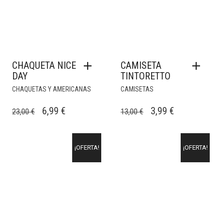
CHAQUETA NICE
CAMISETA
DAY
TINTORETTO
CHAQUETAS Y AMERICANAS
CAMISETAS
EL
EL
EL
EL
6,99
€
3,99
€
23,00
€
13,00
€
PRECIO
PRECIO
PRECIO
PRECIO
ORIGINAL
ACTUAL
ORIGINAL
ACTUAL
¡OFERTA!
¡OFERTA!
ERA:
ES:
ERA:
ES:
23,00 €.
6,99 €.
13,00 €.
3,99 €.