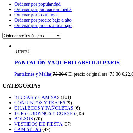
Ordenar por popularidad
Ordenar por puntuación media
Ordenar por los últimos
Ordenar por precio: bajo a alto
Ordenar por precio: alto a bajo
¡Oferta!
PANTALÓN VAQUERO ABSOLU PARIS
Pantalones y Mallas
73,30
€
El precio original era: 73,30 €.
22,
CATEGORÍAS
BLUSAS Y CAMISAS
(101)
CONJUNTOS Y TRAJES
(9)
CHALECOS Y PAÑOLETAS
(6)
TOPS CORPIÑOS Y CORSES
(35)
BOLSOS
(20)
VESTIDOS DE FIESTA
(37)
CAMISETAS
(49)