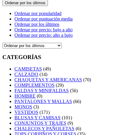
Ordenar por los últimos
Ordenar por popularidad
Ordenar por puntuación media
Ordenar por los últimos
Ordenar por precio: bajo a alto
Ordenar por precio: alto a bajo
CATEGORÍAS
CAMISETAS
(49)
CALZADO
(14)
CHAQUETAS Y AMERICANAS
(70)
COMPLEMENTOS
(29)
FALDAS Y MINIFALDAS
(56)
HOMBRE
(0)
PANTALONES Y MALLAS
(66)
MONOS
(3)
VESTIDOS
(171)
BLUSAS Y CAMISAS
(101)
CONJUNTOS Y TRAJES
(9)
CHALECOS Y PAÑOLETAS
(6)
TOPS CORPIÑOS Y CORSES
(35)