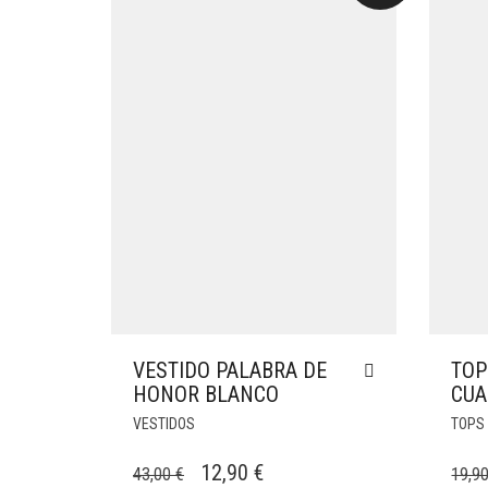
VESTIDO PALABRA DE
TOP
HONOR BLANCO
CUA
VESTIDOS
TOPS
EL
EL
12,90
€
43,00
€
19,9