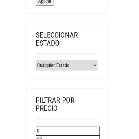
Aplicar
SELECCIONAR
ESTADO
FILTRAR POR
PRECIO
Precio
mínimo
Precio