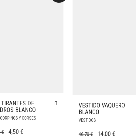
 TIRANTES DE
VESTIDO VAQUERO
DROS BLANCO
BLANCO
 CORPIÑOS Y CORSES
VESTIDOS
EL
EL
4,50
€
0
€
EL
EL
14,00
€
46,70
€