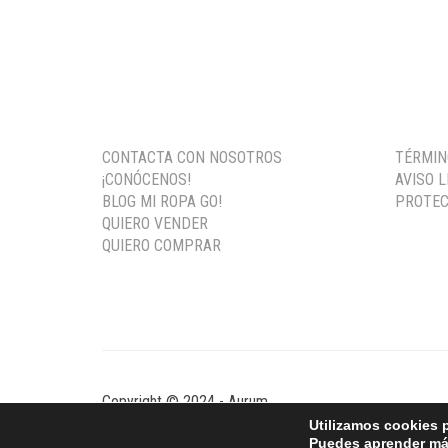
CONTACTA CON NOSOTROS
TÉRMIN
¡CONÓCENOS!
AVISO 
BLOG MI ROPA GO!
PROTEC
QUIERO VENDER
QUIERO COMPRAR
Copyright © 2024 - Aurum
Utilizamos cookies p
Puedes aprender más