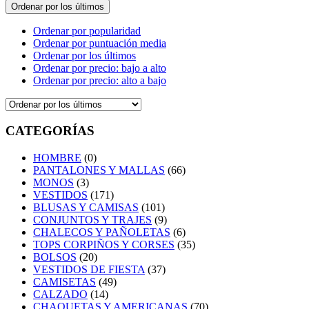
Ordenar por los últimos
Ordenar por popularidad
Ordenar por puntuación media
Ordenar por los últimos
Ordenar por precio: bajo a alto
Ordenar por precio: alto a bajo
CATEGORÍAS
HOMBRE
(0)
PANTALONES Y MALLAS
(66)
MONOS
(3)
VESTIDOS
(171)
BLUSAS Y CAMISAS
(101)
CONJUNTOS Y TRAJES
(9)
CHALECOS Y PAÑOLETAS
(6)
TOPS CORPIÑOS Y CORSES
(35)
BOLSOS
(20)
VESTIDOS DE FIESTA
(37)
CAMISETAS
(49)
CALZADO
(14)
CHAQUETAS Y AMERICANAS
(70)