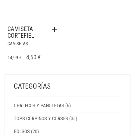
CAMISETA
CORTEFIEL
CAMISETAS
EL
EL
4,50
€
14,99
€
PRECIO
PRECIO
ORIGINAL
ACTUAL
ERA:
ES:
CATEGORÍAS
14,99 €.
4,50 €.
CHALECOS Y PAÑOLETAS
(6)
TOPS CORPIÑOS Y CORSES
(35)
BOLSOS
(20)