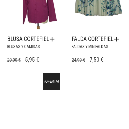
BLUSA CORTEFIEL
FALDA CORTEFIEL
BLUSAS Y CAMISAS
FALDAS Y MINIFALDAS
EL
EL
EL
EL
5,95
€
7,50
€
20,00
€
24,99
€
PRECIO
PRECIO
PRECIO
PRECIO
ORIGINAL
ACTUAL
ORIGINAL
ACTUAL
¡OFERTA!
ERA:
ES:
ERA:
ES:
20,00 €.
5,95 €.
24,99 €.
7,50 €.