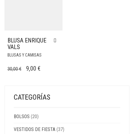
BLUSA ENRIQUE
VALS
BLUSAS Y CAMISAS
EL
EL
9,00
€
30,00
€
PRECIO
PRECIO
ORIGINAL
ACTUAL
ERA:
ES:
CATEGORÍAS
30,00 €.
9,00 €.
BOLSOS
(20)
VESTIDOS DE FIESTA
(37)