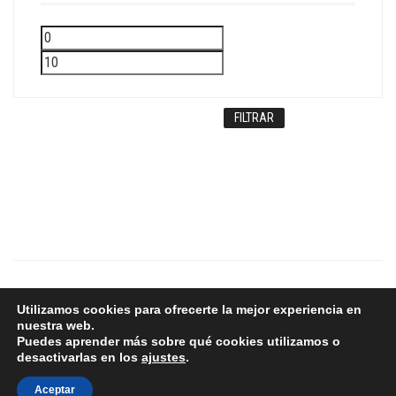
Precio
Precio
mínimo
máximo
FILTRAR
Copyright © 2024 - Aurum
Utilizamos cookies para ofrecerte la mejor experiencia en
nuestra web.
Puedes aprender más sobre qué cookies utilizamos o
desactivarlas en los
ajustes
.
Aceptar