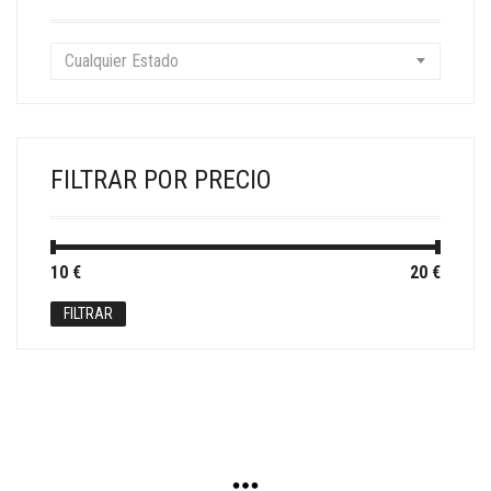
Cualquier Estado
FILTRAR POR PRECIO
Precio
Precio
10 €
Precio:
—
20 €
mínimo
máximo
FILTRAR