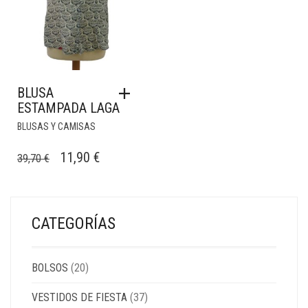
BLUSA
ESTAMPADA LAGA
BLUSAS Y CAMISAS
EL
EL
11,90
€
39,70
€
PRECIO
PRECIO
ORIGINAL
ACTUAL
ERA:
ES:
CATEGORÍAS
39,70 €.
11,90 €.
BOLSOS
(20)
VESTIDOS DE FIESTA
(37)