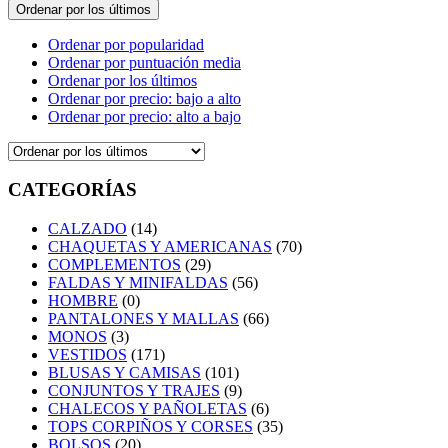
Ordenar por los últimos
Ordenar por popularidad
Ordenar por puntuación media
Ordenar por los últimos
Ordenar por precio: bajo a alto
Ordenar por precio: alto a bajo
CATEGORÍAS
CALZADO
(14)
CHAQUETAS Y AMERICANAS
(70)
COMPLEMENTOS
(29)
FALDAS Y MINIFALDAS
(56)
HOMBRE
(0)
PANTALONES Y MALLAS
(66)
MONOS
(3)
VESTIDOS
(171)
BLUSAS Y CAMISAS
(101)
CONJUNTOS Y TRAJES
(9)
CHALECOS Y PAÑOLETAS
(6)
TOPS CORPIÑOS Y CORSES
(35)
BOLSOS
(20)