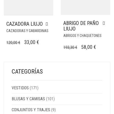
ABRIGO DE PAÑO
CAZADORA LIUJO
LIUJO
CAZADORAS Y GABARDINAS
ABRIGOS Y CHAQUETONES
EL
EL
33,00
€
120,00
€
EL
EL
58,00
€
193,30
€
PRECIO
PRECIO
PRECIO
PRECIO
ORIGINAL
ACTUAL
ORIGINAL
ACTUAL
ERA:
ES:
ERA:
ES:
120,00 €.
33,00 €.
CATEGORÍAS
193,30 €.
58,00 €.
VESTIDOS
(171)
BLUSAS Y CAMISAS
(101)
CONJUNTOS Y TRAJES
(9)