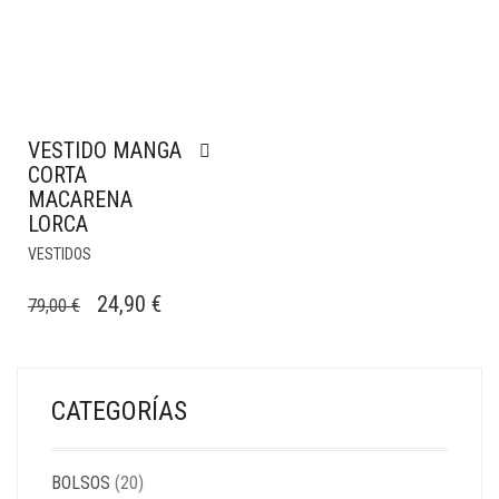
VESTIDO MANGA
CORTA
MACARENA
LORCA
VESTIDOS
EL
EL
24,90
€
79,00
€
PRECIO
PRECIO
ORIGINAL
ACTUAL
ERA:
ES:
CATEGORÍAS
79,00 €.
24,90 €.
BOLSOS
(20)