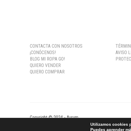
CONTACTA CON NOSOTROS
TÉRMIN
¡CONÓCENOS!
AVISO 
BLOG MI ROPA GO!
PROTEC
QUIERO VENDER
QUIERO COMPRAR
Copyright © 2024 - Aurum
Utilizamos cookies p
Puedes aprender más