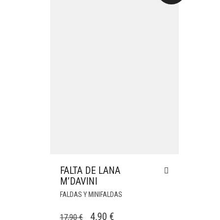
FALTA DE LANA
M’DAVINI
FALDAS Y MINIFALDAS
EL
EL
4,90
€
17,90
€