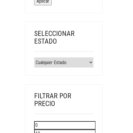
Aplicar
SELECCIONAR
ESTADO
FILTRAR POR
PRECIO
Precio
mínimo
Precio