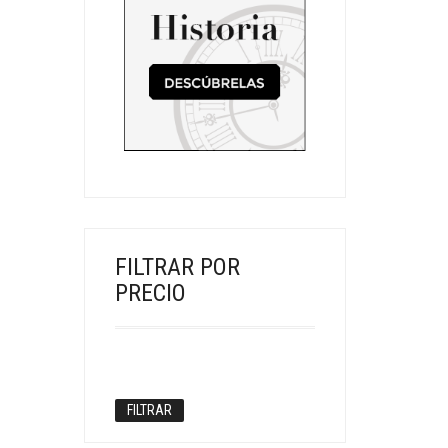
FILTRAR POR
PRECIO
Precio
Precio
Precio:
—
mínimo
máximo
FILTRAR