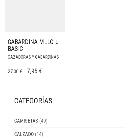
GABARDINA MLLC
BASIC
CAZADORAS Y GABARDINAS
EL
EL
7,95
€
27,00
€
PRECIO
PRECIO
ORIGINAL
ACTUAL
ERA:
ES:
CATEGORÍAS
27,00 €.
7,95 €.
CAMISETAS
(49)
CALZADO
(14)