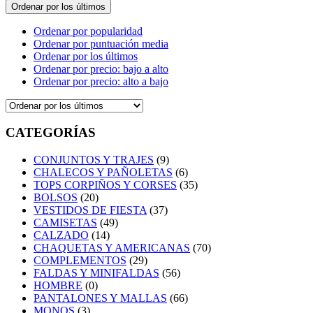
Ordenar por los últimos
Ordenar por popularidad
Ordenar por puntuación media
Ordenar por los últimos
Ordenar por precio: bajo a alto
Ordenar por precio: alto a bajo
CATEGORÍAS
CONJUNTOS Y TRAJES
(9)
CHALECOS Y PAÑOLETAS
(6)
TOPS CORPIÑOS Y CORSES
(35)
BOLSOS
(20)
VESTIDOS DE FIESTA
(37)
CAMISETAS
(49)
CALZADO
(14)
CHAQUETAS Y AMERICANAS
(70)
COMPLEMENTOS
(29)
FALDAS Y MINIFALDAS
(56)
HOMBRE
(0)
PANTALONES Y MALLAS
(66)
MONOS
(3)