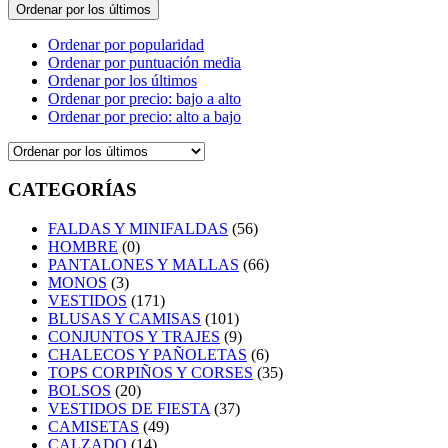
Ordenar por los últimos
Ordenar por popularidad
Ordenar por puntuación media
Ordenar por los últimos
Ordenar por precio: bajo a alto
Ordenar por precio: alto a bajo
CATEGORÍAS
FALDAS Y MINIFALDAS
(56)
HOMBRE
(0)
PANTALONES Y MALLAS
(66)
MONOS
(3)
VESTIDOS
(171)
BLUSAS Y CAMISAS
(101)
CONJUNTOS Y TRAJES
(9)
CHALECOS Y PAÑOLETAS
(6)
TOPS CORPIÑOS Y CORSES
(35)
BOLSOS
(20)
VESTIDOS DE FIESTA
(37)
CAMISETAS
(49)
CALZADO
(14)