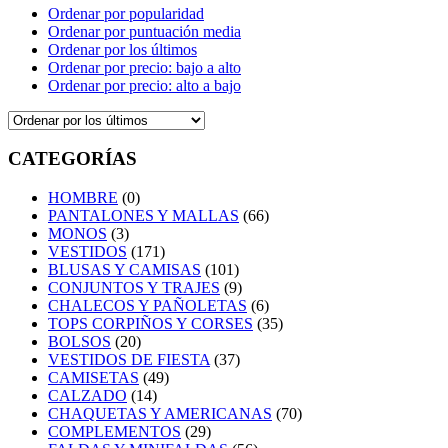
Ordenar por popularidad
Ordenar por puntuación media
Ordenar por los últimos
Ordenar por precio: bajo a alto
Ordenar por precio: alto a bajo
CATEGORÍAS
HOMBRE
(0)
PANTALONES Y MALLAS
(66)
MONOS
(3)
VESTIDOS
(171)
BLUSAS Y CAMISAS
(101)
CONJUNTOS Y TRAJES
(9)
CHALECOS Y PAÑOLETAS
(6)
TOPS CORPIÑOS Y CORSES
(35)
BOLSOS
(20)
VESTIDOS DE FIESTA
(37)
CAMISETAS
(49)
CALZADO
(14)
CHAQUETAS Y AMERICANAS
(70)
COMPLEMENTOS
(29)