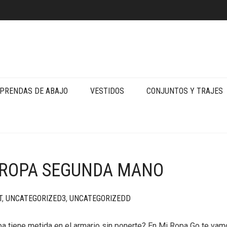
PRENDAS DE ABAJO
VESTIDOS
CONJUNTOS Y TRAJES
 ROPA SEGUNDA MANO
T
,
UNCATEGORIZED3
,
UNCATEGORIZEDD
pa tiene metida en el armario sin ponerte? En Mi Ropa Go te vam