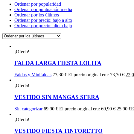
Ordenar por popularidad
Ordenar por puntuación media
Ordenar por los últimos
Ordenar por precio: bajo a alto
Ordenar por precio: alto a bajo
¡Oferta!
FALDA LARGA FIESTA LOLITA
Faldas y Minifaldas
73,30
€
El precio original era: 73,30 €.
22,
¡Oferta!
VESTIDO SIN MANGAS SFERA
Sin categorizar
69,90
€
El precio original era: 69,90 €.
25,90
€
E
¡Oferta!
VESTIDO FIESTA TINTORETTO