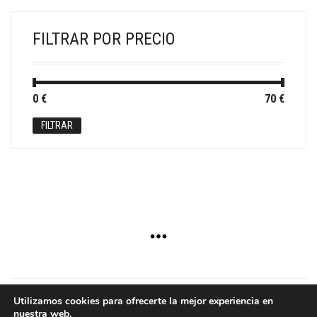
FILTRAR POR PRECIO
Precio
Precio
0 €
Precio:
—
70 €
mínimo
máximo
FILTRAR
Utilizamos cookies para ofrecerte la mejor experiencia en
nuestra web.
Copyright © 2024 - Aurum