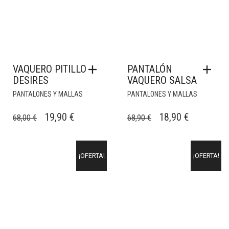
VAQUERO PITILLO
PANTALÓN
DESIRES
VAQUERO SALSA
PANTALONES Y MALLAS
PANTALONES Y MALLAS
EL
EL
EL
EL
19,90
€
18,90
€
68,00
€
68,90
€
PRECIO
PRECIO
PRECIO
PRECIO
ORIGINAL
ACTUAL
ORIGINAL
ACTUAL
¡OFERTA!
¡OFERTA!
ERA:
ES:
ERA:
ES:
68,00 €.
19,90 €.
68,90 €.
18,90 €.