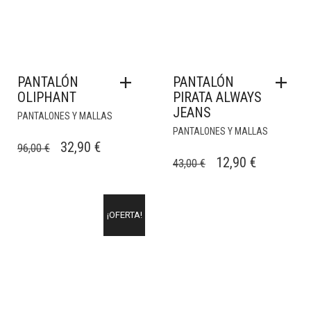
PANTALÓN
PANTALÓN
OLIPHANT
PIRATA ALWAYS
JEANS
PANTALONES Y MALLAS
PANTALONES Y MALLAS
EL
EL
32,90
€
96,00
€
EL
EL
12,90
€
43,00
€
PRECIO
PRECIO
PRECIO
PRECIO
ORIGINAL
ACTUAL
ORIGINAL
ACTUAL
ERA:
ES:
¡OFERTA!
ERA:
ES:
96,00 €.
32,90 €.
43,00 €.
12,90 €.