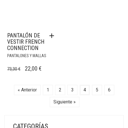
PANTALÓN DE
VESTIR FRENCH
CONNECTION
PANTALONES Y MALLAS
EL
EL
22,00
€
73,30
€
PRECIO
PRECIO
ORIGINAL
ACTUAL
« Anterior
1
2
3
4
5
6
ERA:
ES:
73,30 €.
22,00 €.
Siguiente »
CATEGORÍAS