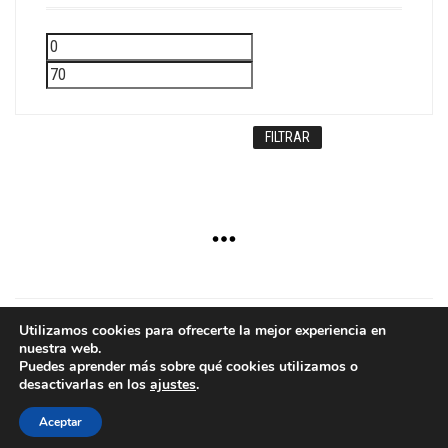
Precio
Precio
mínimo
máximo
FILTRAR
Utilizamos cookies para ofrecerte la mejor experiencia en
nuestra web.
Copyright © 2024 - Aurum
Puedes aprender más sobre qué cookies utilizamos o
desactivarlas en los
ajustes
.
Aceptar