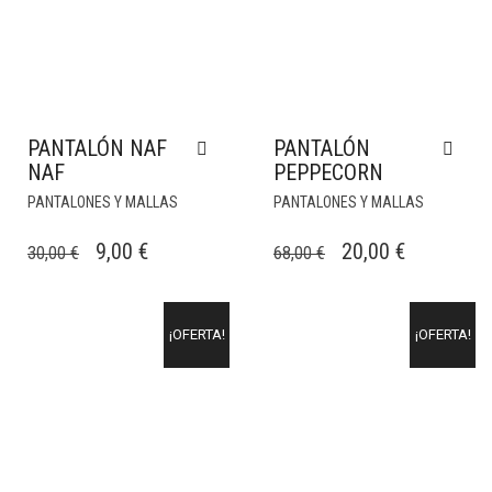
PANTALÓN NAF
PANTALÓN
NAF
PEPPECORN
PANTALONES Y MALLAS
PANTALONES Y MALLAS
EL
EL
EL
EL
9,00
€
20,00
€
30,00
€
68,00
€
PRECIO
PRECIO
PRECIO
PRECIO
ORIGINAL
ACTUAL
ORIGINAL
ACTUAL
¡OFERTA!
¡OFERTA!
ERA:
ES:
ERA:
ES:
30,00 €.
9,00 €.
68,00 €.
20,00 €.