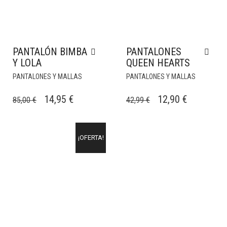
PANTALÓN BIMBA
PANTALONES
Y LOLA
QUEEN HEARTS
PANTALONES Y MALLAS
PANTALONES Y MALLAS
EL
EL
EL
EL
14,95
€
12,90
€
85,00
€
42,99
€
PRECIO
PRECIO
PRECIO
PRECIO
ORIGINAL
ACTUAL
ORIGINAL
ACTUAL
¡OFERTA!
ERA:
ES:
ERA:
ES:
85,00 €.
14,95 €.
42,99 €.
12,90 €.