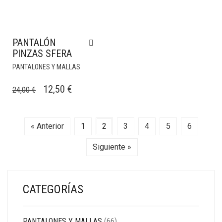
PANTALÓN
PINZAS SFERA
PANTALONES Y MALLAS
EL
EL
12,50
€
24,00
€
PRECIO
PRECIO
ORIGINAL
ACTUAL
« Anterior
1
2
3
4
5
6
ERA:
ES:
24,00 €.
12,50 €.
Siguiente »
CATEGORÍAS
PANTALONES Y MALLAS
(66)