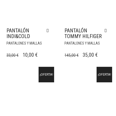
PANTALÓN
PANTALÓN
INDI&COLD
TOMMY HILFIGER
PANTALONES Y MALLAS
PANTALONES Y MALLAS
EL
EL
EL
EL
10,00
€
35,00
€
33,00
€
145,00
€
PRECIO
PRECIO
PRECIO
PRECIO
ORIGINAL
ACTUAL
ORIGINAL
ACTUAL
¡OFERTA!
¡OFERTA!
ERA:
ES:
ERA:
ES:
33,00 €.
10,00 €.
145,00 €.
35,00 €.