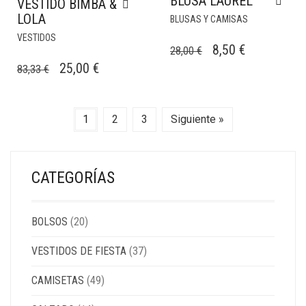
BLUSA LAURÈL
VESTIDO BIMBA &
LOLA
BLUSAS Y CAMISAS
VESTIDOS
EL
EL
8,50
€
28,00
€
EL
EL
PRECIO
PRECIO
25,00
€
83,33
€
PRECIO
PRECIO
ORIGINAL
ACTUAL
ORIGINAL
ACTUAL
ERA:
ES:
1
2
3
Siguiente »
ERA:
ES:
28,00 €.
8,50 €.
83,33 €.
25,00 €.
CATEGORÍAS
BOLSOS
(20)
VESTIDOS DE FIESTA
(37)
CAMISETAS
(49)