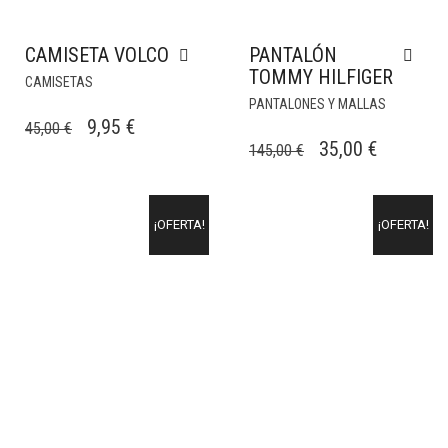
CAMISETA VOLCO
PANTALÓN
TOMMY HILFIGER
CAMISETAS
PANTALONES Y MALLAS
EL
EL
9,95
€
45,00
€
EL
EL
35,00
€
145,00
€
PRECIO
PRECIO
PRECIO
PRECIO
ORIGINAL
ACTUAL
ORIGINAL
ACTUAL
ERA:
ES:
¡OFERTA!
¡OFERTA!
ERA:
ES:
45,00 €.
9,95 €.
145,00 €.
35,00 €.