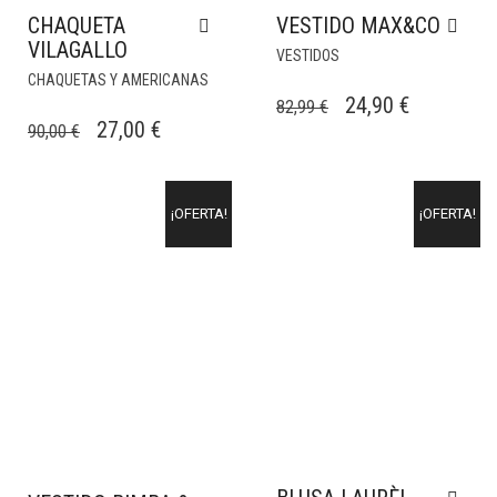
CHAQUETA
VESTIDO MAX&CO
VILAGALLO
VESTIDOS
CHAQUETAS Y AMERICANAS
EL
EL
24,90
€
82,99
€
EL
EL
27,00
€
90,00
€
PRECIO
PRECIO
PRECIO
PRECIO
ORIGINAL
ACTUAL
ORIGINAL
ACTUAL
ERA:
ES:
¡OFERTA!
¡OFERTA!
ERA:
ES:
82,99 €.
24,90 €.
90,00 €.
27,00 €.