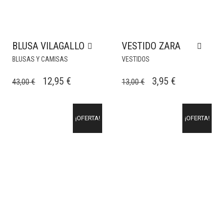
BLUSA VILAGALLO
VESTIDO ZARA
BLUSAS Y CAMISAS
VESTIDOS
EL
EL
EL
EL
12,95
€
3,95
€
43,00
€
13,00
€
PRECIO
PRECIO
PRECIO
PRECIO
ORIGINAL
ACTUAL
ORIGINAL
ACTUAL
¡OFERTA!
¡OFERTA!
ERA:
ES:
ERA:
ES:
43,00 €.
12,95 €.
13,00 €.
3,95 €.