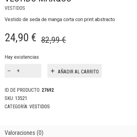
VESTIDOS
Vestido de seda de manga corta con print abstracto
El
El
24,90
€
82,99
€
precio
precio
original
actual
Hay existencias
VESTIDO
era:
es:
AÑADIR AL CARRITO
MAX&Co
82,99 €.
24,90 €.
cantidad
ID DE PRODUCTO:
27692
SKU:
13521
CATEGORÍA:
VESTIDOS
Valoraciones (0)