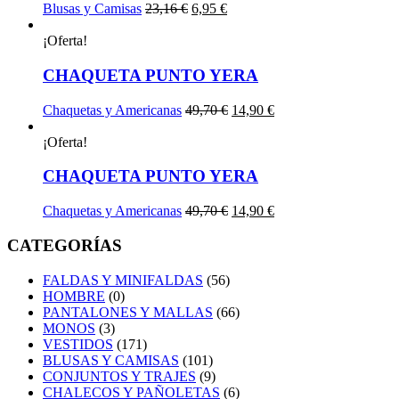
El
El
Blusas y Camisas
23,16
€
6,95
€
precio
precio
original
actual
¡Oferta!
era:
es:
23,16 €.
6,95 €.
CHAQUETA PUNTO YERA
El
El
Chaquetas y Americanas
49,70
€
14,90
€
precio
precio
original
actual
¡Oferta!
era:
es:
49,70 €.
14,90 €.
CHAQUETA PUNTO YERA
El
El
Chaquetas y Americanas
49,70
€
14,90
€
precio
precio
original
actual
CATEGORÍAS
era:
es:
49,70 €.
14,90 €.
FALDAS Y MINIFALDAS
(56)
HOMBRE
(0)
PANTALONES Y MALLAS
(66)
MONOS
(3)
VESTIDOS
(171)
BLUSAS Y CAMISAS
(101)
CONJUNTOS Y TRAJES
(9)
CHALECOS Y PAÑOLETAS
(6)