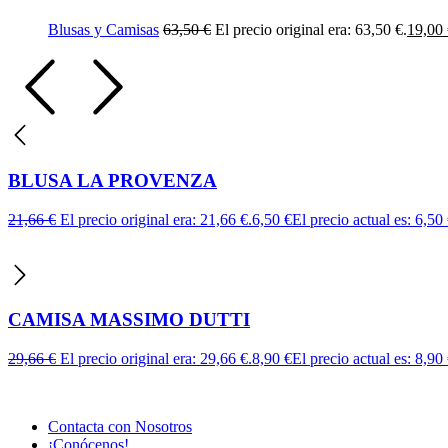
Blusas y Camisas
63,50
€
El precio original era: 63,50 €.
19,00
BLUSA LA PROVENZA
21,66
€
El precio original era: 21,66 €.
6,50
€
El precio actual es: 6,50 
CAMISA MASSIMO DUTTI
29,66
€
El precio original era: 29,66 €.
8,90
€
El precio actual es: 8,90 
Contacta con Nosotros
¡Conócenos!