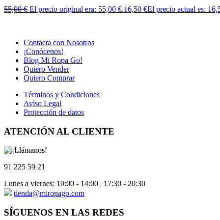
55,00
€
El precio original era: 55,00 €.
16,50
€
El precio actual es: 16,
Contacta con Nosotros
¡Conócenos!
Blog Mi Ropa Go!
Quiero Vender
Quiero Comprar
Términos y Condiciones
Aviso Legal
Protección de datos
ATENCIÓN AL CLIENTE
91 225 59 21
Lunes a viernes: 10:00 - 14:00 | 17:30 - 20:30
tienda@miropago.com
SÍGUENOS EN LAS REDES