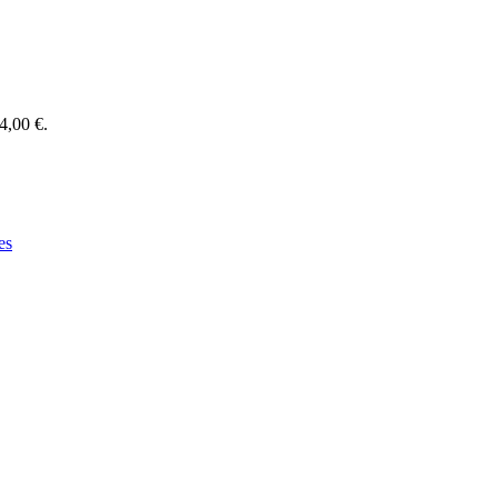
74,00 €.
es