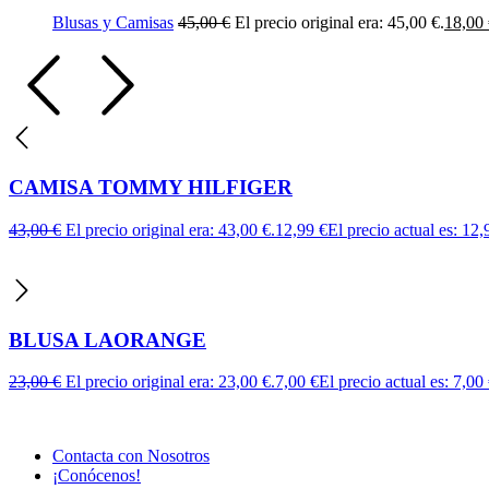
Blusas y Camisas
45,00
€
El precio original era: 45,00 €.
18,00
CAMISA TOMMY HILFIGER
43,00
€
El precio original era: 43,00 €.
12,99
€
El precio actual es: 12,
BLUSA LAORANGE
23,00
€
El precio original era: 23,00 €.
7,00
€
El precio actual es: 7,00 
Contacta con Nosotros
¡Conócenos!