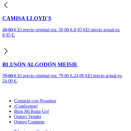
CAMISA LLOYD`S
30,00
€
El precio original era: 30,00 €.
8,95
€
El precio actual es:
8,95 €.
BLUSÓN ALGODÓN MEISIE
79,00
€
El precio original era: 79,00 €.
24,00
€
El precio actual es:
24,00 €.
Contacta con Nosotros
¡Conócenos!
Blog Mi Ropa Go!
Quiero Vender
Quiero Comprar