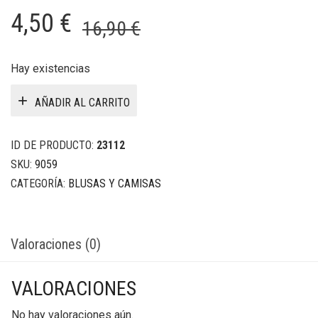
El
El
4,50
€
16,90
€
precio
precio
original
actual
Hay existencias
era:
es:
AÑADIR AL CARRITO
16,90 €.
4,50 €.
ID DE PRODUCTO:
23112
SKU:
9059
CATEGORÍA:
BLUSAS Y CAMISAS
Valoraciones (0)
VALORACIONES
No hay valoraciones aún.