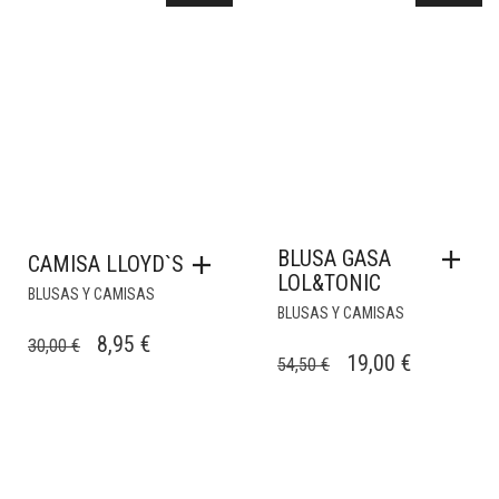
59,90 €.
14,90 €.
BLUSA GASA
CAMISA LLOYD`S
LOL&TONIC
BLUSAS Y CAMISAS
BLUSAS Y CAMISAS
EL
EL
8,95
€
30,00
€
EL
EL
19,00
€
54,50
€
PRECIO
PRECIO
PRECIO
PRECIO
ORIGINAL
ACTUAL
ORIGINAL
ACTUAL
ERA:
ES:
ERA:
ES:
30,00 €.
8,95 €.
54,50 €.
19,00 €.