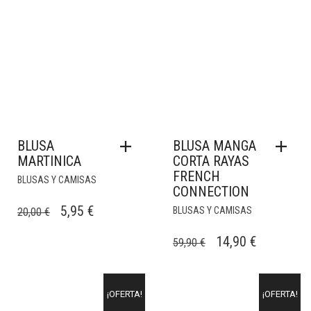
BLUSA
BLUSA MANGA
MARTINICA
CORTA RAYAS
FRENCH
BLUSAS Y CAMISAS
CONNECTION
EL
EL
5,95
€
BLUSAS Y CAMISAS
20,00
€
PRECIO
PRECIO
EL
EL
14,90
€
59,90
€
ORIGINAL
ACTUAL
PRECIO
PRECIO
ERA:
ES:
ORIGINAL
ACTUAL
20,00 €.
5,95 €.
¡OFERTA!
¡OFERTA!
ERA:
ES: