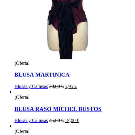
¡Oferta!
BLUSA MARTINICA
El
El
Blusas y Camisas
20,00
€
5,95
€
precio
precio
original
actual
¡Oferta!
era:
es:
20,00 €.
5,95 €.
BLUSA RASO MICHEL BUSTOS
El
El
Blusas y Camisas
45,00
€
18,00
€
precio
precio
original
actual
¡Oferta!