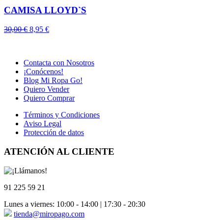
CAMISA LLOYD`S
El
El
30,00
€
8,95
€
precio
precio
original
actual
era:
es:
Contacta con Nosotros
30,00 €.
8,95 €.
¡Conócenos!
Blog Mi Ropa Go!
Quiero Vender
Quiero Comprar
Términos y Condiciones
Aviso Legal
Protección de datos
ATENCIÓN AL CLIENTE
91 225 59 21
Lunes a viernes: 10:00 - 14:00 | 17:30 - 20:30
tienda@miropago.com