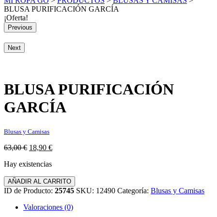
MI ROPA GO
>
PRODUCTOS
>
BLUSAS Y CAMISAS
>
BLUSA PURIFICACIÓN GARCÍA
¡Oferta!
Previous
Next
BLUSA PURIFICACIÓN
GARCÍA
Blusas y Camisas
El
El
63,00
€
18,90
€
precio
precio
Hay existencias
original
actual
era:
es:
BLUSA
AÑADIR AL CARRITO
63,00 €.
18,90 €.
PURIFICACIÓN
ID de Producto:
25745
SKU:
12490
Categoría:
Blusas y Camisas
GARCÍA
cantidad
Valoraciones (0)