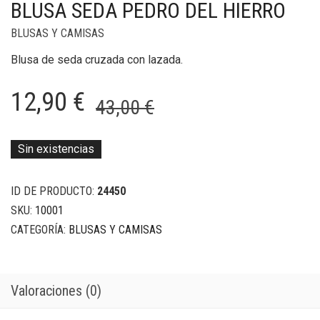
BLUSA SEDA PEDRO DEL HIERRO
BLUSAS Y CAMISAS
Blusa de seda cruzada con lazada.
El
El
12,90
€
43,00
€
precio
precio
original
actual
Sin existencias
era:
es:
ID DE PRODUCTO:
24450
43,00 €.
12,90 €.
SKU:
10001
CATEGORÍA:
BLUSAS Y CAMISAS
Valoraciones (0)