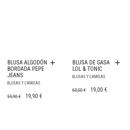
BLUSA ALGODÓN
BLUSA DE GASA
BORDADA PEPE
LOL & TONIC
JEANS
BLUSAS Y CAMISAS
BLUSAS Y CAMISAS
EL
EL
19,00
€
63,50
€
EL
EL
19,90
€
59,90
€
PRECIO
PRECIO
PRECIO
PRECIO
ORIGINAL
ACTUAL
ORIGINAL
ACTUAL
ERA:
ES:
ERA:
ES:
63,50 €.
19,00 €.
59,90 €.
19,90 €.