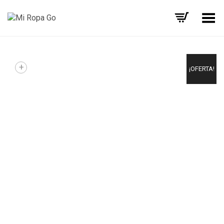
Menú
+
¡OFERTA!