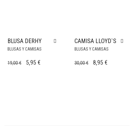
BLUSA DERHY
CAMISA LLOYD`S
BLUSAS Y CAMISAS
BLUSAS Y CAMISAS
EL
EL
EL
EL
5,95
€
8,95
€
19,00
€
30,00
€
PRECIO
PRECIO
PRECIO
PRECIO
ORIGINAL
ACTUAL
ORIGINAL
ACTUAL
ERA:
ES:
ERA:
ES:
19,00 €.
5,95 €.
30,00 €.
8,95 €.