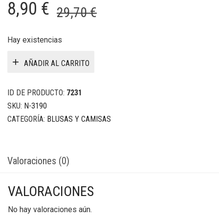
El
El
8,90
€
29,70
€
precio
precio
original
actual
Hay existencias
era:
es:
AÑADIR AL CARRITO
29,70 €.
8,90 €.
ID DE PRODUCTO:
7231
SKU:
N-3190
CATEGORÍA:
BLUSAS Y CAMISAS
Valoraciones (0)
VALORACIONES
No hay valoraciones aún.