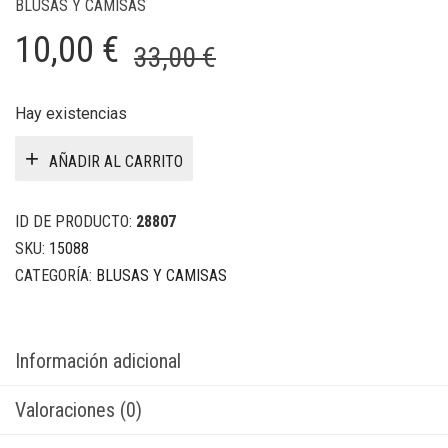
BLUSAS Y CAMISAS
El
El
10,00
€
33,00
€
precio
precio
original
actual
Hay existencias
era:
es:
AÑADIR AL CARRITO
33,00 €.
10,00 €.
ID DE PRODUCTO:
28807
SKU:
15088
CATEGORÍA:
BLUSAS Y CAMISAS
Información adicional
Valoraciones (0)