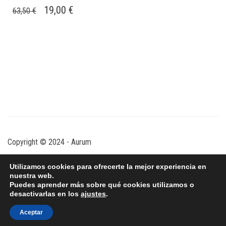
EL
EL
19,00
€
63,50
€
PRECIO
PRECIO
ORIGINAL
ACTUAL
ERA:
ES:
63,50 €.
19,00 €.
Copyright © 2024 - Aurum
Utilizamos cookies para ofrecerte la mejor experiencia en
nuestra web.
Puedes aprender más sobre qué cookies utilizamos o
desactivarlas en los
ajustes
.
Aceptar