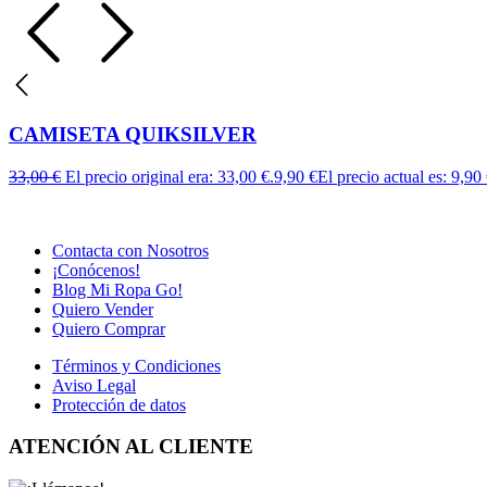
CAMISETA QUIKSILVER
33,00
€
El precio original era: 33,00 €.
9,90
€
El precio actual es: 9,90 
Contacta con Nosotros
¡Conócenos!
Blog Mi Ropa Go!
Quiero Vender
Quiero Comprar
Términos y Condiciones
Aviso Legal
Protección de datos
ATENCIÓN AL CLIENTE