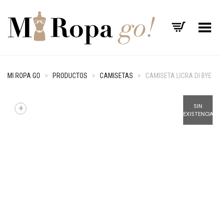
Menú
MI ROPA GO
>
PRODUCTOS
>
CAMISETAS
>
CAMISETA LICRA DI BYE
+
SIN
EXISTENCIAS