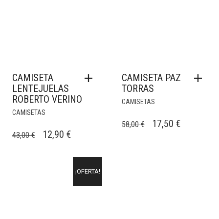
CAMISETA
CAMISETA PAZ
LENTEJUELAS
TORRAS
ROBERTO VERINO
CAMISETAS
CAMISETAS
EL
EL
17,50
€
58,00
€
EL
EL
12,90
€
43,00
€
PRECIO
PRECIO
PRECIO
PRECIO
ORIGINAL
ACTUAL
ORIGINAL
ACTUAL
ERA:
ES:
¡OFERTA!
ERA:
ES:
58,00 €.
17,50 €.
43,00 €.
12,90 €.