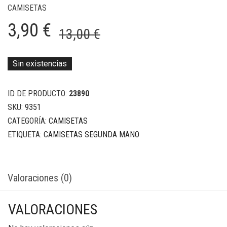
CAMISETAS
El
El
3,90
€
13,00
€
precio
precio
original
actual
Sin existencias
era:
es:
ID DE PRODUCTO:
23890
13,00 €.
3,90 €.
SKU:
9351
CATEGORÍA:
CAMISETAS
ETIQUETA:
CAMISETAS SEGUNDA MANO
Valoraciones (0)
VALORACIONES