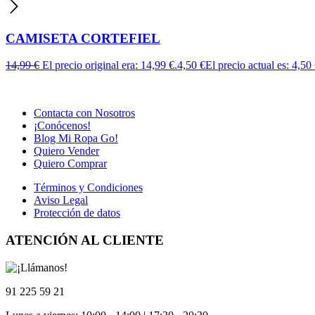
CAMISETA CORTEFIEL
14,99
€
El precio original era: 14,99 €.
4,50
€
El precio actual es: 4,50 
Contacta con Nosotros
¡Conócenos!
Blog Mi Ropa Go!
Quiero Vender
Quiero Comprar
Términos y Condiciones
Aviso Legal
Protección de datos
ATENCIÓN AL CLIENTE
91 225 59 21