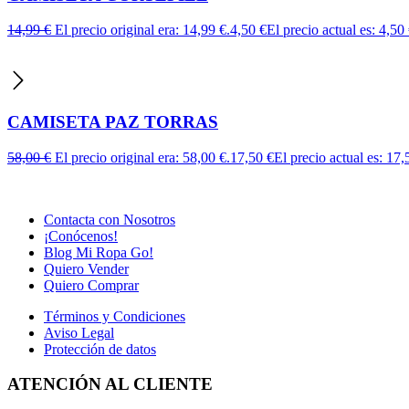
14,99
€
El precio original era: 14,99 €.
4,50
€
El precio actual es: 4,50 
CAMISETA PAZ TORRAS
58,00
€
El precio original era: 58,00 €.
17,50
€
El precio actual es: 17,
Contacta con Nosotros
¡Conócenos!
Blog Mi Ropa Go!
Quiero Vender
Quiero Comprar
Términos y Condiciones
Aviso Legal
Protección de datos
ATENCIÓN AL CLIENTE