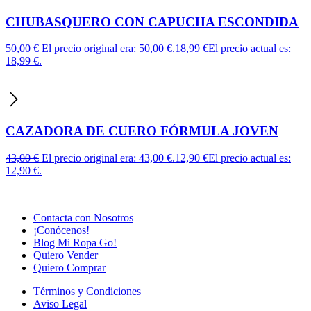
CHUBASQUERO CON CAPUCHA ESCONDIDA
50,00
€
El precio original era: 50,00 €.
18,99
€
El precio actual es:
18,99 €.
CAZADORA DE CUERO FÓRMULA JOVEN
43,00
€
El precio original era: 43,00 €.
12,90
€
El precio actual es:
12,90 €.
Contacta con Nosotros
¡Conócenos!
Blog Mi Ropa Go!
Quiero Vender
Quiero Comprar
Términos y Condiciones
Aviso Legal