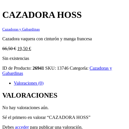
CAZADORA HOSS
Cazadoras y Gabardinas
Cazadora vaquera con cinturón y manga francesa
El
El
66,50
€
19,50
€
precio
precio
Sin existencias
original
actual
era:
es:
ID de Producto:
26941
SKU:
13746
Categoría:
Cazadoras y
66,50 €.
19,50 €.
Gabardinas
Valoraciones (0)
VALORACIONES
No hay valoraciones aún.
Sé el primero en valorar “CAZADORA HOSS”
Debes
acceder
para publicar una valoración.