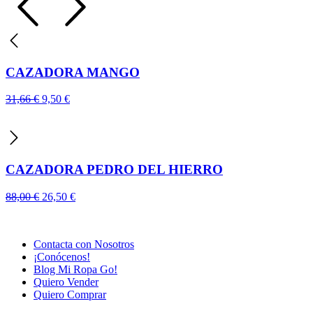
era:
es:
189,00 €.
68,90 €.
CAZADORA MANGO
El
El
31,66
€
9,50
€
precio
precio
original
actual
era:
es:
31,66 €.
9,50 €.
CAZADORA PEDRO DEL HIERRO
El
El
88,00
€
26,50
€
precio
precio
original
actual
era:
es:
Contacta con Nosotros
88,00 €.
26,50 €.
¡Conócenos!
Blog Mi Ropa Go!
Quiero Vender
Quiero Comprar