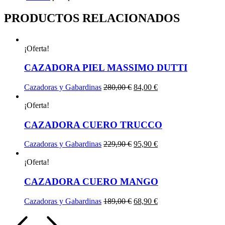
PRODUCTOS RELACIONADOS
¡Oferta!
CAZADORA PIEL MASSIMO DUTTI
El
El
Cazadoras y Gabardinas
280,00
€
84,00
€
precio
precio
original
actual
¡Oferta!
era:
es:
280,00 €.
84,00 €.
CAZADORA CUERO TRUCCO
El
El
Cazadoras y Gabardinas
229,90
€
95,90
€
precio
precio
original
actual
¡Oferta!
era:
es:
229,90 €.
95,90 €.
CAZADORA CUERO MANGO
El
El
Cazadoras y Gabardinas
189,00
€
68,90
€
precio
precio
original
actual