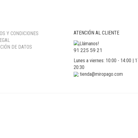
ERA:
ES:
ERA:
ES:
40,00 €.
12,00 €.
50,00 €.
14,99 €.
ATENCIÓN AL CLIENTE
OS Y CONDICIONES
LEGAL
CIÓN DE DATOS
91 225 59 21
Lunes a viernes: 10:00 - 14:00 | 1
20:30
tienda@miropago.com