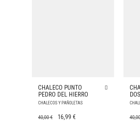
CHALECO PUNTO
CHA
PEDRO DEL HIERRO
DO
CHALECOS Y PAÑOLETAS
CHAL
EL
EL
16,99
€
40,00
€
40,0
PRECIO
PRECIO
ORIGINAL
ACTUAL