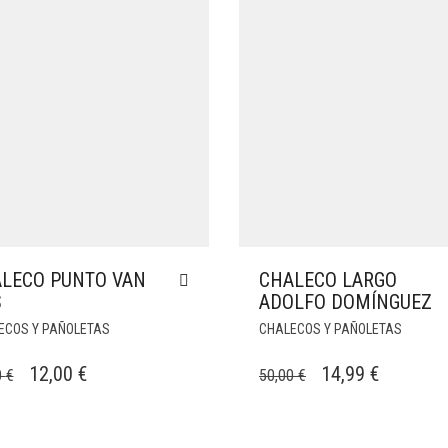
LECO PUNTO VAN
CHALECO LARGO
S
ADOLFO DOMÍNGUEZ
ECOS Y PAÑOLETAS
CHALECOS Y PAÑOLETAS
EL
EL
EL
EL
12,00
€
14,99
€
0
€
50,00
€
PRECIO
PRECIO
PRECIO
PRECIO
ORIGINAL
ACTUAL
ORIGINAL
ACTUAL