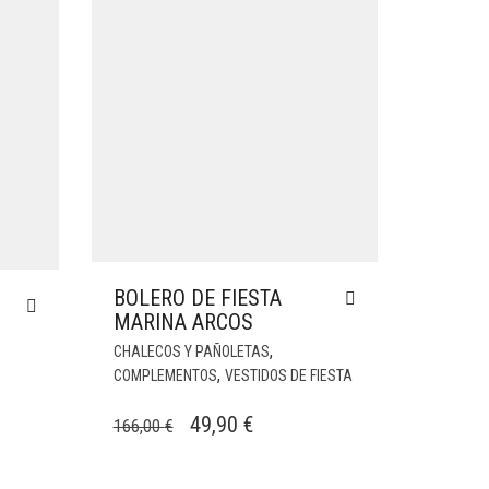
BOLERO DE FIESTA
MARINA ARCOS
,
CHALECOS Y PAÑOLETAS
,
COMPLEMENTOS
VESTIDOS DE FIESTA
EL
EL
49,90
€
166,00
€
PRECIO
PRECIO
ORIGINAL
ACTUAL